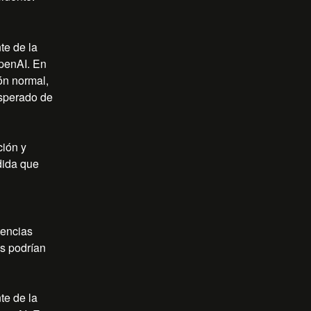
e de la 
penAI. En 
n normal, 
sperado de 
ión y 
ida que 
encias 
s podrían 
e de la 