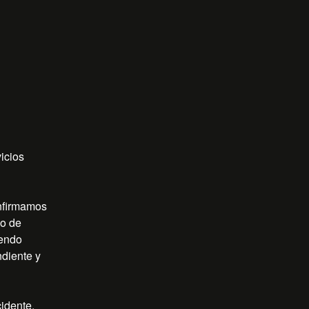
cios 
nfirmamos 
o de 
endo 
diente y 
cidente.